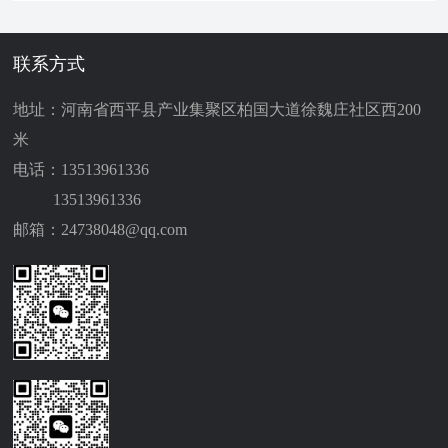
联系方式
地址：河南省西平县产业集聚区柏国大道徐魏庄社区西200
米
电话：13513961336
13513961336
邮箱：
24738048@qq.com