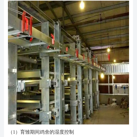
（1）育雏期间鸡舍的湿度控制