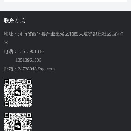
联系方式
地址：河南省西平县产业集聚区柏国大道徐魏庄社区西200
米
电话：13513961336
13513961336
邮箱：
24738048@qq.com