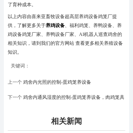
了育种成本。
以上内容由喜来亚畜牧设备超高层养鸡设备鸡笼厂提
供，了解更多关于
养鸡设备
、福利鸡笼、养鸭设备、养
鸡设备鸡笼厂家、养鸭设备厂家、AI机器人巡查鸡舍的
相关知识，请到我们的官方网站 查看更多相关养殖设备
知识。
关键词：
上一个
鸡舍内光照的控制-蛋鸡笼养设备
下一个
鸡舍内通风湿度的控制-蛋鸡笼养设备，肉鸡笼具
相关新闻